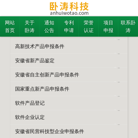
更多
商标
所有栏目
网站
关于
通知
专利
荣誉
项目
联系卧
首页
卧涛
公告
申请
认证
申报
涛
高新技术企业申报条件
高新技术产品申报条件
安徽省新产品鉴定
安徽省自主创新产品申报条件
国家重点新产品申报条件
软件产品登记
软件企业认定
安徽省民营科技型企业申报条件