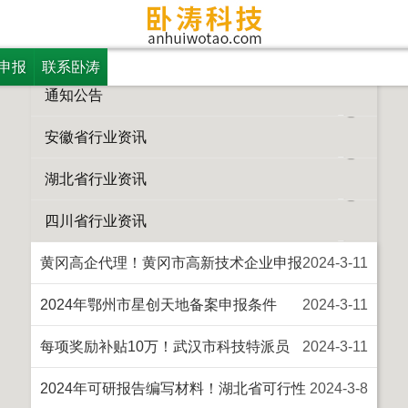
更多
湖北省行业资讯
所有栏目
申报
联系卧涛
通知公告
安徽省行业资讯
湖北省行业资讯
四川省行业资讯
黄冈高企代理！黄冈市高新技术企业申报
2024
-
3
-
11
条件
2024年鄂州市星创天地备案申报条件
2024
-
3
-
11
每项奖励补贴10万！武汉市科技特派员
2024
-
3
-
11
产学研专项申报条件、材料
2024年可研报告编写材料！湖北省可行性
2024
-
3
-
8