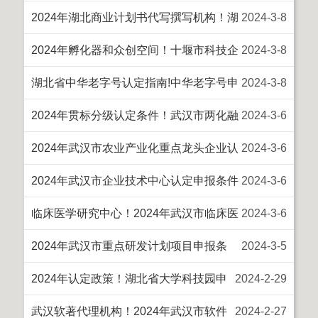
研究报告代写机构费用
2024年湖北商业计划书代写撰写机构！湖
2024
-
3
-
8
北省商业计划书代理费用、流程
2024年孵化器和众创空间！十堰市科技企
2024
-
3
-
8
业孵化器和众创空间备案申报条件、奖励
湖北省中华老字号认定指南!中华老字号申
2024
-
3
-
8
报条件、材料
2024年贯标分级认定条件！武汉市两化融
2024
-
3
-
6
合贯标申报材料、奖励补贴
2024年武汉市农业产业化重点龙头企业认
2024
-
3
-
6
定申报条件
2024年武汉市企业技术中心认定申报条件
2024
-
3
-
6
临床医学研究中心！2024年武汉市临床医
2024
-
3
-
6
学研究中心认定申报条件流程、奖补
2024年武汉市重点研发计划项目申报条
2024
-
3
-
5
件、奖励补贴细则
2024年认定政策！湖北省大学科技园申
2024
-
2
-
29
报条件、奖励补贴
武汉软著代理机构！2024年武汉市软件
2024
-
2
-
27