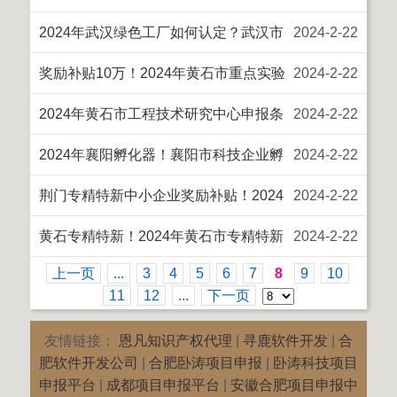
著作权申报材料及费用
2024年武汉绿色工厂如何认定？武汉市
2024
-
2
-
22
绿色工厂申报条件
奖励补贴10万！2024年黄石市重点实验
2024
-
2
-
22
室申报条件
2024年黄石市工程技术研究中心申报条
2024
-
2
-
22
件、材料
2024年襄阳孵化器！襄阳市科技企业孵
2024
-
2
-
22
化器申报条件、认定程序
荆门专精特新中小企业奖励补贴！2024
2024
-
2
-
22
年荆门市专精特新中小企业申报条件
黄石专精特新！2024年黄石市专精特新
2024
-
2
-
22
上一页
...
3
4
5
6
7
8
9
10
中小企业申报条件
11
12
...
下一页
友情链接：
恩凡知识产权代理
|
寻鹿软件开发
|
合
肥软件开发公司
|
合肥卧涛项目申报
|
卧涛科技项目
申报平台
|
成都项目申报平台
|
安徽合肥项目申报中